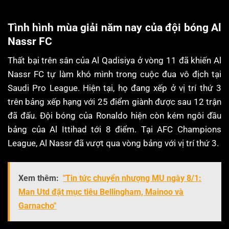
Tình hình mùa giải năm nay của đội bóng Al
Nassr FC
Thất bại trên sân của Al Qadisiya ở vòng 11 đã khiến Al
Nassr FC tự làm khó mình trong cuộc đua vô địch tại
Saudi Pro League. Hiện tại, họ đang xếp ở vị trí thứ 3
trên bảng xếp hạng với 25 điểm giành được sau 12 trận
đã đấu. Đội bóng của Ronaldo hiện còn kém ngôi đầu
bảng của Al Ittihad tới 8 điểm. Tại AFC Champions
League, Al Nassr đã vượt qua vòng bảng với vị trí thứ 3.
Xem thêm:
"Tin tức chuyển nhượng MU ngày 8/1:
Man Utd đặt mục tiêu Bellingham, Mainoo và
Garnacho"