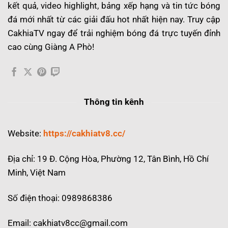
kết quả, video highlight, bảng xếp hạng và tin tức bóng
đá mới nhất từ các giải đấu hot nhất hiện nay. Truy cập
CakhiaTV ngay để trải nghiệm bóng đá trực tuyến đỉnh
cao cùng Giàng A Phò!
Thông tin kênh
Website:
https://cakhiatv8.cc/
Địa chỉ: 19 Đ. Cộng Hòa, Phường 12, Tân Bình, Hồ Chí
Minh, Việt Nam
Số điện thoại: 0989868386
Email:
cakhiatv8cc@gmail.com