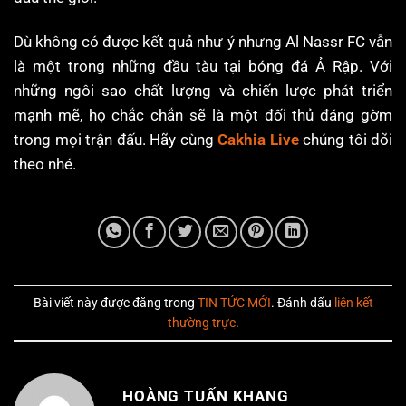
Dù không có được kết quả như ý nhưng Al Nassr FC vẫn
là một trong những đầu tàu tại bóng đá Ả Rập. Với
những ngôi sao chất lượng và chiến lược phát triển
mạnh mẽ, họ chắc chắn sẽ là một đối thủ đáng gờm
trong mọi trận đấu. Hãy cùng
Cakhia Live
chúng tôi dõi
theo nhé.
Bài viết này được đăng trong
TIN TỨC MỚI
. Đánh dấu
liên kết
thường trực
.
HOÀNG TUẤN KHANG