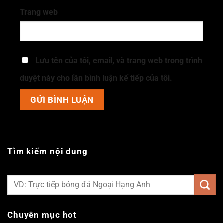
Trang web
Lưu tên của tôi, email, và trang web trong trình
duyệt này cho lần bình luận kế tiếp của tôi.
Tìm kiếm nội dung
Chuyên mục hot