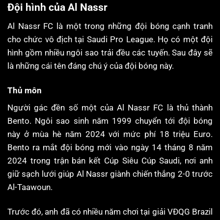
Đội hình của Al Nassr
Al Nassr FC là một trong những đội bóng cạnh tranh
cho chức vô địch tại Saudi Pro League. Họ có một đội
hình gồm nhiều ngôi sao trải đều các tuyến. Sau đây sẽ
là những cái tên đáng chú ý của đội bóng này.
Thủ môn
Người gác đền số một của Al Nassr FC là thủ thành
Bento. Ngôi sao sinh năm 1999 chuyển tới đội bóng
này ở mùa hè năm 2024 với mức phí 18 triệu Euro.
Bento ra mắt đội bóng mới vào ngày 14 tháng 8 năm
2024 trong trận bán kết Cúp Siêu Cúp Saudi, nơi anh
giữ sạch lưới giúp Al Nassr giành chiến thắng 2-0 trước
Al-Taawoun​.
Trước đó, anh đã có nhiều năm chơi tại giải VĐQG Brazil