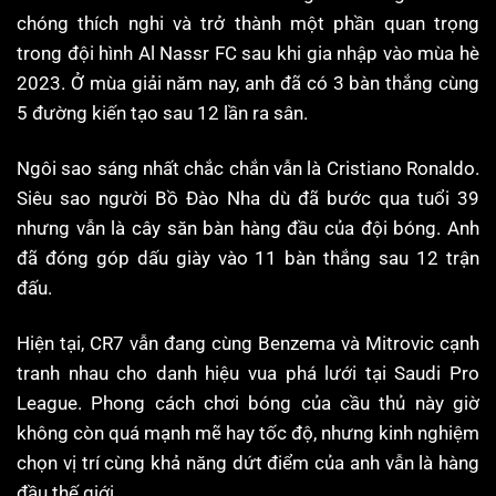
chóng thích nghi và trở thành một phần quan trọng
trong đội hình Al Nassr FC sau khi gia nhập vào mùa hè
2023. Ở mùa giải năm nay, anh đã có 3 bàn thắng cùng
5 đường kiến tạo sau 12 lần ra sân.
Ngôi sao sáng nhất chắc chắn vẫn là Cristiano Ronaldo.
Siêu sao người Bồ Đào Nha dù đã bước qua tuổi 39
nhưng vẫn là cây săn bàn hàng đầu của đội bóng. Anh
đã đóng góp dấu giày vào 11 bàn thắng sau 12 trận
đấu.
Hiện tại, CR7 vẫn đang cùng Benzema và Mitrovic cạnh
tranh nhau cho danh hiệu vua phá lưới tại Saudi Pro
League. Phong cách chơi bóng của cầu thủ này giờ
không còn quá mạnh mẽ hay tốc độ, nhưng kinh nghiệm
chọn vị trí cùng khả năng dứt điểm của anh vẫn là hàng
đầu thế giới.