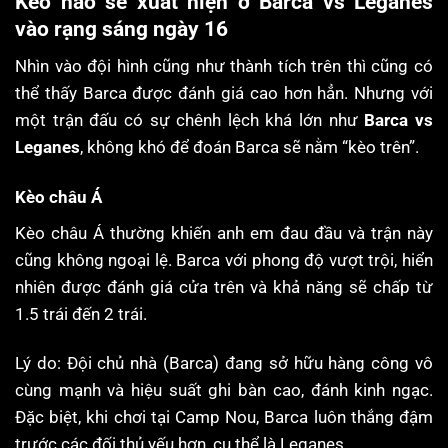
Kèo nào sẽ xuất hiện ở Barca vs Leganes
vào rạng sáng ngày 16
Nhìn vào đội hình cũng như thành tích trên thì cũng có
thể thấy Barca được đánh giá cao hơn hẳn. Nhưng với
một trận đấu có sự chênh lệch khá lớn như
Barca vs
Leganes
, không khó để đoán Barca sẽ nằm “kèo trên”.
Kèo châu Á
Kèo châu Á thường khiến anh em đau đầu và trận này
cũng không ngoại lệ. Barca với phong độ vượt trội, hiển
nhiên được đánh giá cửa trên và khả năng sẽ chấp từ
1.5 trái đến 2 trái.
Lý do: Đội chủ nhà (Barca) đang sở hữu hàng công vô
cùng mạnh và hiệu suất ghi bàn cao, đánh kinh ngạc.
Đặc biệt, khi chơi tại Camp Nou, Barca luôn thắng đậm
trước các đối thủ yếu hơn, cụ thể là Leganes.