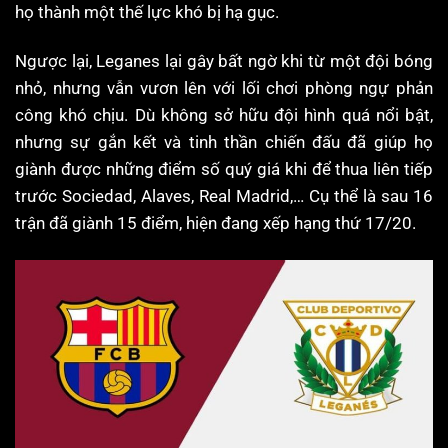
họ thành một thế lực khó bị hạ gục.
Ngược lại, Leganes lại gây bất ngờ khi từ một đội bóng
nhỏ, nhưng vẫn vươn lên với lối chơi phòng ngự phản
công khó chịu. Dù không sở hữu đội hình quá nổi bật,
nhưng sự gắn kết và tinh thần chiến đấu đã giúp họ
giành được những điểm số quý giá khi để thua liên tiếp
trước Sociedad, Alaves, Real Madrid,… Cụ thể là sau 16
trận đã giành 15 điểm, hiện đang xếp hạng thứ 17/20.