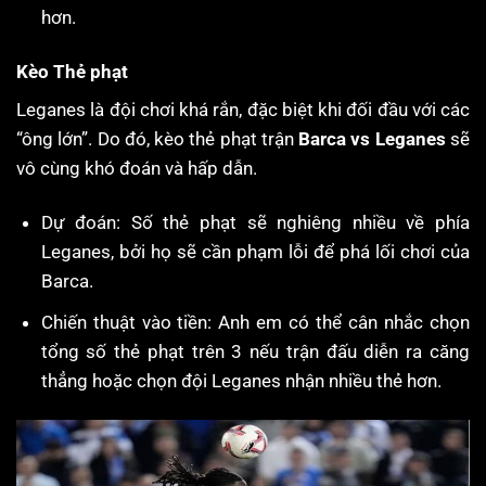
hơn.
Kèo Thẻ phạt
Leganes là đội chơi khá rắn, đặc biệt khi đối đầu với các
“ông lớn”. Do đó, kèo thẻ phạt trận
Barca vs Leganes
sẽ
vô cùng khó đoán và hấp dẫn.
Dự đoán: Số thẻ phạt sẽ nghiêng nhiều về phía
Leganes, bởi họ sẽ cần phạm lỗi để phá lối chơi của
Barca.
Chiến thuật vào tiền: Anh em có thể cân nhắc chọn
tổng số thẻ phạt trên 3 nếu trận đấu diễn ra căng
thẳng hoặc chọn đội Leganes nhận nhiều thẻ hơn.