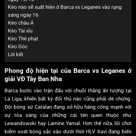
Kèo nào sẽ xuất hiện ở Barca vs Leganes vào rạng
sáng ngày 16
Kèo châu Á
Kèo Tài xỉu
Kèo Thẻ phạt
Kèo Góc
Lời kết
Phong độ hiện tại của Barca vs Leganes ở
giải VĐ Tây Ban Nha
Barca bước vào trận đấu với chuỗi thắng ấn tượng tại
La Liga, khiến bất kỳ đối thủ nào cũng phải dè chừng.
Đội bóng xứ Catalan đang sở hữu hàng công mạnh với
sự tỏa sáng của những cái tên quen thuộc như
Lewandowski hay Lamine Yamal. Hơn thế nữa, lối chơi
kiểm soát bóng sắc sảo dưới thời HLV Xavi đang biến