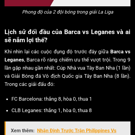
Phong độ của 2 đội bóng trong giải La Liga
Lịch sử đối đầu của Barca vs Leganes và ai
sẽ nắm lợi thế?
Khi nhìn lại các cuộc đụng độ trước đây giữa
Barca vs
Leganes
, Barca rõ ràng chiếm ưu thế vượt trội. Trong 9
lần gặp nhau gần nhất: Cúp Nhà vua Tây Ban Nha (1 lần)
và Giải Bóng đá Vô địch Quốc gia Tây Ban Nha (8 lần).
Trong các giải đấu đó:
FC Barcelona: thắng 8, hòa 0, thua 1
CLB Leganes: thắng 1, hòa 0, thua 8
Xem thêm:
Nhận Định Trước Trận Philippines Vs