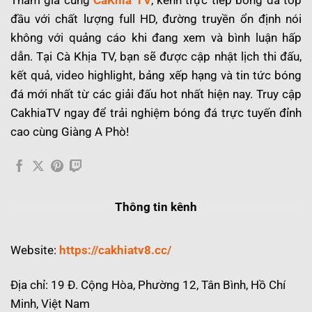
đầu với chất lượng full HD, đường truyền ổn định nói
không với quảng cáo khi đang xem và bình luận hấp
dẫn. Tại Cà Khịa TV, bạn sẽ được cập nhật lịch thi đấu,
kết quả, video highlight, bảng xếp hạng và tin tức bóng
đá mới nhất từ các giải đấu hot nhất hiện nay. Truy cập
CakhiaTV ngay để trải nghiệm bóng đá trực tuyến đỉnh
cao cùng Giàng A Phò!
Thông tin kênh
Website:
https://cakhiatv8.cc/
Địa chỉ: 19 Đ. Cộng Hòa, Phường 12, Tân Bình, Hồ Chí
Minh, Việt Nam