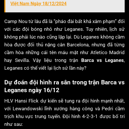
Việt Nam Ngày 18/12/2024
Camp Nou từ lâu đã là “pháo đài bất khả xâm phạm” đối
với các đội bóng nhỏ như Leganes. Tuy nhiên, lịch sử
không phải lúc nào cũng lặp lại. Dù Leganes không cầm
hòa được đối thủ nặng cân Barcelona, nhưng đã từng
cầm hòa những cái tên máu mặt như Atletico Madrid
hay Sevilla. Vậy liệu trong trận
Barca vs Leganes
,
Leganes có thể viết lại lịch sử lần này?
Dự đoán đội hình ra sân trong trận Barca vs
Leganes ngày 16/12
HLV Hansi Flick dự kiến sẽ tung ra đội hình mạnh nhất,
với Lewandowski lĩnh xướng hàng công và Pedri cầm
trịch khu vực trung tuyến. Đội hình 4-2-3-1 được bố trí
như sau: