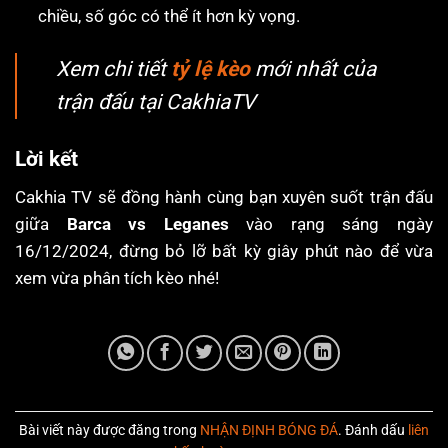
chiều, số góc có thể ít hơn kỳ vọng.
Xem chi tiết
tỷ lệ kèo
mới nhất của
trận đấu tại CakhiaTV
Lời kết
Cakhia TV sẽ đồng hành cùng bạn xuyên suốt trận đấu
giữa
Barca vs Leganes
vào rạng sáng ngày
16/12/2024, đừng bỏ lỡ bất kỳ giây phút nào để vừa
xem vừa phân tích kèo nhé!
Bài viết này được đăng trong
NHẬN ĐỊNH BÓNG ĐÁ
. Đánh dấu
liên