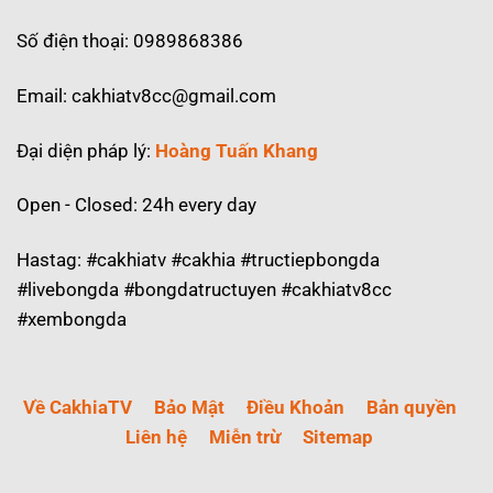
Số điện thoại: 0989868386
Email:
cakhiatv8cc@gmail.com
Đại diện pháp lý:
Hoàng Tuấn Khang
Open - Closed: 24h every day
Hastag: #cakhiatv #cakhia #tructiepbongda
#livebongda #bongdatructuyen #cakhiatv8cc
#xembongda
Về CakhiaTV
Bảo Mật
Điều Khoản
Bản quyền
Liên hệ
Miễn trừ
Sitemap