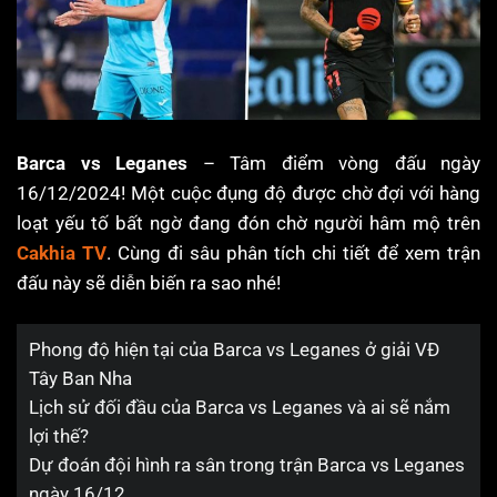
Barca vs Leganes
– Tâm điểm vòng đấu ngày
16/12/2024! Một cuộc đụng độ được chờ đợi với hàng
loạt yếu tố bất ngờ đang đón chờ người hâm mộ trên
Cakhia TV
. Cùng đi sâu phân tích chi tiết để xem trận
đấu này sẽ diễn biến ra sao nhé!
Phong độ hiện tại của Barca vs Leganes ở giải VĐ
Tây Ban Nha
Lịch sử đối đầu của Barca vs Leganes và ai sẽ nắm
lợi thế?
Dự đoán đội hình ra sân trong trận Barca vs Leganes
ngày 16/12